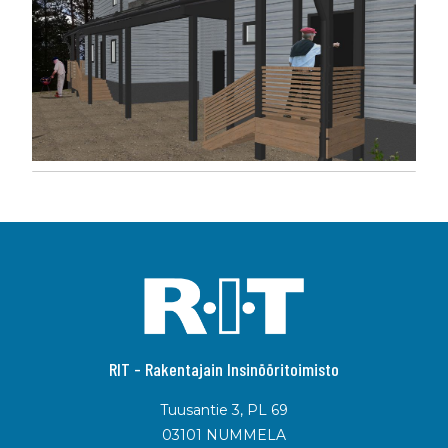
lo
as
RIT - Rakentajain Insinööritoimisto
Tuusantie 3, PL 69
03101 NUMMELA