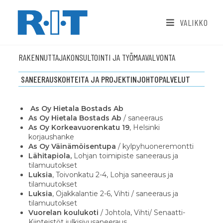
VALIKKO
RAKENNUTTAJAKONSULTOINTI JA TYÖMAAVALVONTA
SANEERAUSKOHTEITA​ JA PROJEKTINJOHTOPALVELUT
As Oy Hietala Bostads Ab
As Oy Hietala Bostads Ab
/ saneeraus
As Oy Korkeavuorenkatu 19
, Helsinki
korjaushanke
As Oy Väinämöisentupa
/ kylpyhuoneremontti
Lähitapiola,
Lohjan toimipiste saneeraus ja
tilamuutokset
Luksia
, Toivonkatu 2-4, Lohja saneeraus ja
tilamuutokset
Luksia
, Ojakkalantie 2-6, Vihti / saneeraus ja
tilamuutokset
Vuorelan koulukoti
/ Johtola, Vihti/ Senaatti-
Kiinteistöt julkisivusaneeraus