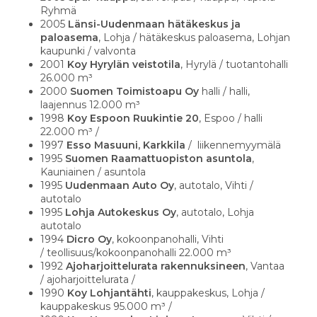
Ryhmä
2005
Länsi-Uudenmaan hätäkeskus ja
paloasema
, Lohja / hätäkeskus paloasema, Lohjan
kaupunki / valvonta
2001
Koy Hyrylän veistotila
, Hyrylä / tuotantohalli
26.000 m³
2000
Suomen Toimistoapu Oy
halli / halli,
laajennus 12.000 m³
1998
Koy Espoon Ruukintie 20
, Espoo / halli
22.000 m³ /
1997
Esso Masuuni, Karkkila
/ liikennemyymälä
1995
Suomen Raamattuopiston asuntola
,
Kauniainen / asuntola
1995
Uudenmaan Auto Oy
, autotalo, Vihti /
autotalo
1995
Lohja Autokeskus Oy
, autotalo, Lohja
autotalo
1994
Dicro Oy
, kokoonpanohalli, Vihti
/ teollisuus/kokoonpanohalli 22.000 m³
1992
Ajoharjoittelurata rakennuksineen
, Vantaa
/ ajoharjoittelurata /
1990
Koy Lohjantähti
, kauppakeskus, Lohja /
kauppakeskus 95.000 m³ /