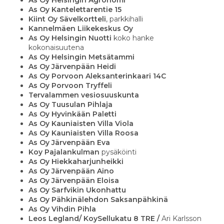
As Oy Helsingin Agronomi
As Oy Kantelettarentie 15
Kiint Oy Sävelkortteli
, parkkihalli
Kannelmäen Liikekeskus Oy
As Oy Helsingin Nuotti
koko hanke
kokonaisuutena
As Oy Helsingin Metsätammi
As Oy Järvenpään Heidi
As Oy Porvoon Aleksanterinkaari 14C
As Oy Porvoon Tryffeli
Tervalammen vesiosuuskunta
As Oy Tuusulan Pihlaja
As Oy Hyvinkään Paletti
As Oy Kauniaisten Villa Viola
As Oy Kauniaisten Villa Roosa
As Oy Järvenpään Eva
Koy Pajalankulman
pysäköinti
As Oy Hiekkaharjunheikki
As Oy Järvenpään Aino
As Oy Järvenpään Eloisa
As Oy Sarfvikin Ukonhattu
As Oy Pähkinälehdon Saksanpähkinä
As Oy Vihdin Pihla
Leos Legland/ KoySellukatu 8 TRE /
Ari Karlsson