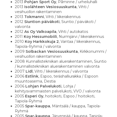
2013
Pohjan Sport Oy
, Påminne / urheiluhalli
2013
Isolähteen Vesiosuuskunta
, Vihti /
vesihuollon rakentaminen
2013
Tokmanni
, Vihti / liikerakennus
2012
Siuntion päiväkoti
, Siuntio / päiväkoti /
valvonta
2012
As Oy Valkoapila
, Vihti / autokatos
2011
Koy Hessumobiili
, Nurmijärvi / liikerakennus
2010
Koy Harkkokuja 2
, Vantaa / liikerakennus,
Tapiola-Ryhmä / valvonta
2009
Solbackan Vesiosuuskunta
, Kirkkonummi /
vesihuollon rakentaminen
2008 Kunnallistekniikan aluerakentaminen, Siuntio
/ kunnallistekniikan aluerakentaminen valvonta
2007
Lidl
, Vihti / liikerakennus / valvonta
2006
Estlink
, Espoo, teräshalliurakka / Espoon
muuntoasema, Destia
2006
Lohjan Palvelukoti
, Lohja /
kehitysvammaisten palvelukoti, VVO / valvonta
2005
Esperi Oy
, hoitokoti, Espoo / hoitokoti,
Tapiola-Ryhmä
2005
Spar-kauppa
, Mäntsälä / kauppa, Tapiola-
Ryhmä
2005
Spar-kauppa
, Järvenpää / kauppa, Tapiola-