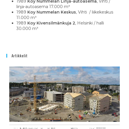
1989
Koy Nummelan Linja-autoasema
, Vihti /
linja-autoasema 17.000 m³
1989
Koy Nummelan Keskus
, Vihti / liikekeskus
11.000 m³
1989
Koy Kivensilmänkuja 2
, Helsinki / halli
30.000 m³
Artikkelit
Ra
tar
toi
val
sil
työ