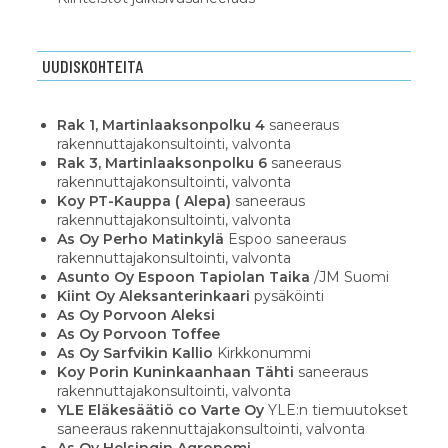
UUDISKOHTEITA
Rak 1, Martinlaaksonpolku 4
saneeraus
rakennuttajakonsultointi, valvonta
Rak 3, Martinlaaksonpolku 6
saneeraus
rakennuttajakonsultointi, valvonta
Koy PT-Kauppa ( Alepa)
saneeraus
rakennuttajakonsultointi, valvonta
As Oy Perho Matinkylä
Espoo saneeraus
rakennuttajakonsultointi, valvonta
Asunto Oy Espoon Tapiolan Taika
/JM Suomi
Kiint Oy Aleksanterinkaari
pysäköinti
As Oy Porvoon Aleksi
As Oy Porvoon Toffee
As Oy Sarfvikin Kallio
Kirkkonummi
Koy Porin Kuninkaanhaan Tähti
saneeraus
rakennuttajakonsultointi, valvonta
YLE Eläkesäätiö co Varte Oy
YLE:n tiemuutokset
saneeraus rakennuttajakonsultointi, valvonta