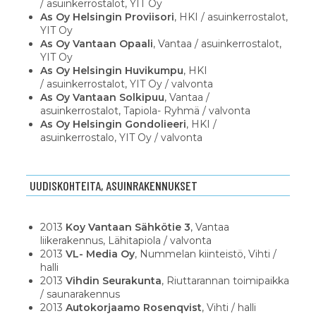
/ asuinkerrostalot, YIT Oy
As Oy Helsingin Proviisori
, HKI / asuinkerrostalot,
YIT Oy
As Oy Vantaan Opaali
, Vantaa / asuinkerrostalot,
YIT Oy
As Oy Helsingin Huvikumpu
, HKI
/ asuinkerrostalot, YIT Oy / valvonta
As Oy Vantaan Solkipuu
, Vantaa /
asuinkerrostalot, Tapiola- Ryhmä / valvonta
As Oy Helsingin Gondolieeri
, HKI /
asuinkerrostalo, YIT Oy / valvonta
UUDISKOHTEITA, ASUINRAKENNUKSET
2013
Koy Vantaan Sähkötie 3
, Vantaa
liikerakennus, Lähitapiola / valvonta
2013
VL- Media Oy
, Nummelan kiinteistö, Vihti /
halli
2013
Vihdin Seurakunta
, Riuttarannan toimipaikka
/ saunarakennus
2013
Autokorjaamo Rosenqvist
, Vihti / halli