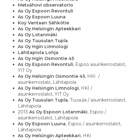
Metsähovi observatorio
As Oy Espoon Revontuli
As Oy Espoon Luuna
Koy Vantaan Sähkötie
As Oy Helsingin Apteekkari
As Oy Lotanmäki
As Oy Tuusulan Tupla
As Oy Hgin Limnologi
Lähitapiola Lohja
As Oy Hgin Osmontie 45
As Oy Espoon Revontuli
, Espoo asuinkerrostalot,
YIT Oy
As Oy Helsingin Osmontie 45
, HKI /
asuinkerrostalo, Lähitapiola
As Oy Helsingin Limnologi
, HKI /
asuinkerrostalot, YIT Oy
As Oy Tuusulan Tupla
, Tuusula / asuinkerrostalot,
Lähitapiola
2013
As Oy Espoon Lotanmäki
, Espoo /
asuinkerrostalot, Lähitapiola
As Oy Espoon Luuna
, Espoo / asuinkerrostalot,
Lähitapiola
As Oy Helsingin Apteekkari
, HKI