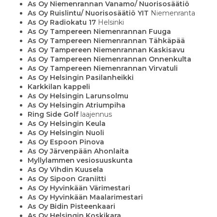
As Oy Niemenrannan Vanamo/ Nuorisosäätiö
As Oy Ruislintu/ Nuorisosäätiö YIT
Niemenranta
As Oy Radiokatu 17
Helsinki
As Oy Tampereen Niemenrannan Fuuga
As Oy Tampereen Niemenrannan Tähkäpää
As Oy Tampereen Niemenrannan Kaskisavu
As Oy Tampereen Niemenrannan Onnenkulta
As Oy Tampereen Niemenrannan Virvatuli
As Oy Helsingin Pasilanheikki
Karkkilan kappeli
As Oy Helsingin Larunsolmu
As Oy Helsingin Atriumpiha
Ring Side Golf
laajennus
As Oy Helsingin Keula
As Oy Helsingin Nuoli
As Oy Espoon Pinova
As Oy Järvenpään Ahonlaita
Myllylammen vesiosuuskunta
As Oy Vihdin Kuusela
As Oy Sipoon Graniitti
As Oy Hyvinkään Värimestari
As Oy Hyvinkään Maalarimestari
As Oy Bidin Pisteenkaari
As Oy Helsingin Koskikara