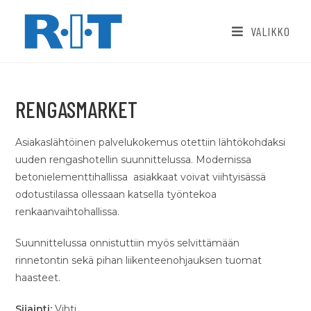
VALIKKO
RENGASMARKET
Asiakaslähtöinen palvelukokemus otettiin lähtökohdaksi
uuden rengashotellin suunnittelussa. Modernissa
betonielementtihallissa asiakkaat voivat viihtyisässä
odotustilassa ollessaan katsella työntekoa
renkaanvaihtohallissa.
Suunnittelussa onnistuttiin myös selvittämään
rinnetontin sekä pihan liikenteenohjauksen tuomat
haasteet.
Sijainti:
Vihti